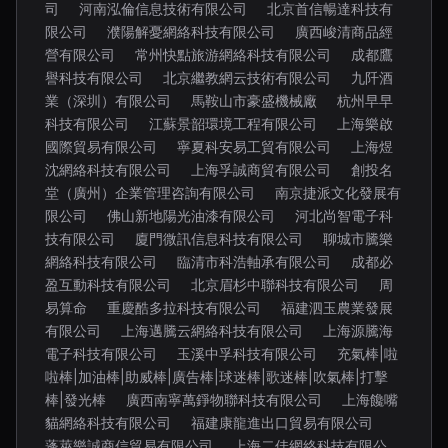
司
河南泓倫信息技術有限公司
北京首信暢達科技有
限公司
濮陽解憂網絡科技有限公司
廣西峻清商品經
營有限公司
常州快點旅游網絡科技有限公司
成都鷹
譽科技有限公司
北京繼教網云技術有限公司
九阡酒
業（深圳）有限公司
馬鞍山市豪盛機械廠
杭州早早
科技有限公司
江蘇景韶環境工程有限公司
上海樂啟
國際貿易有限公司
寧夏科安易工貿有限公司
上海煜
沈網絡科技有限公司
上海孚誠商貿有限公司
創投名
堂（廣州）企業管理咨詢有限公司
南京捷派文化發展有
限公司
佛山新地陽光油漆有限公司
河北尚智電子科
技有限公司
廈門微訊信息科技有限公司
聊城市騰樂
網絡科技有限公司
臨清市科浩軸承有限公司
成都必
盈互動科技有限公司
北京眉杉中聯科技有限公司
周
易算命
重慶酷多拉科技有限公司
福建泗玉農業發展
有限公司
上海邁騰云網絡科技有限公司
上海源騰海
電子科技有限公司
玉溪中孚科技有限公司
充氣棒|啦
啦棒|加油棒|助威棒|廣告棒|球迷棒|歌迷棒|吹氣棒|打擊
棒|發光棒
廣西南寧萬錚物聯科技有限公司
上海饞嘴
貓網絡科技有限公司
福建康龍進出口貿易有限公司
蓬萊樂誠商信貿易有限公司
上海二佳網絡科技有限公