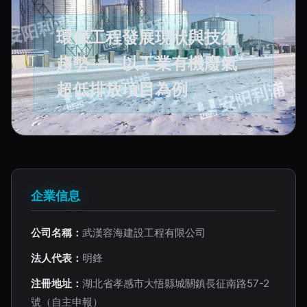
環保工程發展現狀與技術
趨勢——以工業有機廢氣
超低排放項目為例
企業信息
公司名稱：
武漢容海建設工程有限公司
法人代表：
明鋒
注冊地址：
湖北省孝感市大悟縣城關鎮長征南路57-2
號（自主申報）