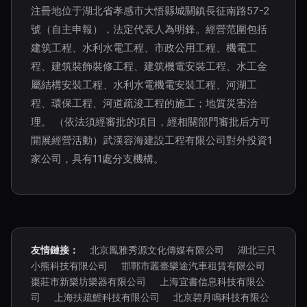
注冊地位于湖北省孝感市大悟縣城關鎮長征南路57-2
號（自主申報），法定代表人為明鋒。經營范圍包括
建筑工程、水利水電工程、市政公用工程、機電工
程、建筑裝飾裝修工程、建筑機電安裝工程、水工金
屬結構安裝工程、水利水電機電安裝工程、河湖工
程、環保工程、河道疏浚工程的施工；地質災害治
理。 （依法須經審批的項目，經相關部門審批后方可
開展經營活動）武漢容海建設工程有限公司對外投資1
家公司，具有11處分支機構。
友情鏈接：
北京鳳雅秀源文化傳媒有限公司
湖北三只
小熊科技有限公司
邯鄲市叢臺樂途汽車租賃有限公司
棗莊市新樂坊樂器有限公司
上海宜書信息科技有限公
司
上海扶疏鯉科技有限公司
北京碧月鳴科技有限公