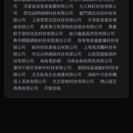
司
浮梁旅游發展集團有限公司
九江林旺科技有限公
司
西安誠樸物聯科技有限公司
廈門微訊信息科技有
限公司
上海擘星信息科技有限公司
天津善達廣告傳
媒有限公司
廣東東江乾望海投資股份有限公司
重慶
歡宇易特信息科技有限公司
銀川鑫淼磊商貿有限公司
衢州橢圓網絡科技有限責任公司
珠海智多鑫數據科技有
限公司
蘇州恒味康食品有限公司
上海瑪濤爾科技有
限公司
河北沁梓網絡科技有限公司
云南景陽能源科
技有限公司
海南電影網
河南金銘堯商貿有限公司
廣州千維百策軟件科技有限公司
廣西桂磊碳酸鈣科技有
限公司
北京龍為文化傳播有限公司
湖南中川道和機
器人系統有限公司
北京貿精科技有限公司
佛山溫莎
商務有限公司
天氣預報